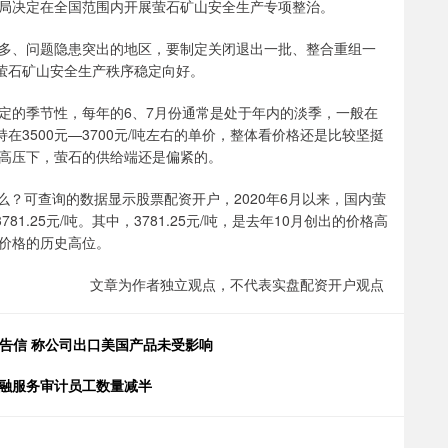
局决定在全国范围内开展萤石矿山安全生产专项整治。
、问题隐患突出的地区，要制定关闭退出一批、整合重组一
动萤石矿山安全生产秩序稳定向好。
的季节性，每年的6、7月份通常是处于年内的淡季，一般在
在3500元—3700元/吨左右的单价，整体看价格还是比较坚挺
高压下，萤石的供给端还是偏紧的。
么？可查询的数据显示股票配资开户，2020年6月以来，国内萤
1.25元/吨。其中，3781.25元/吨，是去年10月创出的价格高
价格的历史高位。
文章为作者独立观点，不代表实盘配资开户观点
警告信 称公司出口美国产品未受影响
金融服务审计员工数量减半