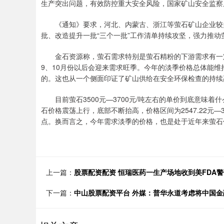
生产突出问题，有效防控重大安全风险，国家矿山安全监察
《通知》要求，河北、内蒙古、浙江等萤石矿山企业较多
批、改造提升一批“三个一批”工作清单持续攻坚，强力推
金石资源称，萤石需求特别是萤石精粉的下游需求有一定
9、10月份以后会迎来需求旺季。今年的淡季价格总体能维持
的。这也从一个侧面印证了矿山供给在安全环保检查的持续
目前萤石3500元—3700元/吨左右的单价到底意味着什
石价格震荡上行，底部不断抬高，价格区间为2547.22元—378
点。换而言之，今年需求淡季的价格，也是处于近年来萤石
上一篇：
股票配资配资 恒瑞医药一生产场地收到美FDA
下一篇：
中山股票配资平台 外媒：普华永道考虑将中国