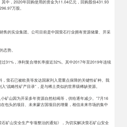
，2020年回购使用的资金为11.04亿元，回购股份431.93
96.97万股。
售的实业集团。公司目前是中国萤石行业拥有资源储量、开采
的态势。
%，净利复合增长率接近32%。其中2017年至2019年连续
料，萤石已被欧美等发达国家列入需重点保障的关键性矿种。我
石列入“战略性矿产目录”，是与稀土类似的世界级稀缺资源。
矿山因为开采多年资源自然枯竭等，供给逐年减少。”7月16
们在包头的项目、未来蒙古国项目的增量，相信未来市场的集中
石矿山安全生产专项整治的通知》，为切实解决萤石矿山安全