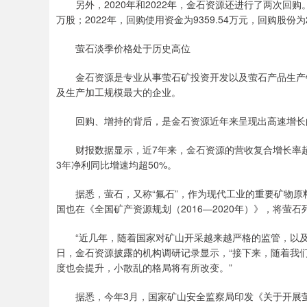
另外，2020年和2022年，金石资源还进行了两次回购。其中
万股；2022年，回购使用资金为9359.54万元，回购股份为2
萤石淡季价格处于历史高位
金石资源是专业从事萤石矿投资开发以及萤石产品生产销
及生产加工规模最大的企业。
回购、增持的背后，是金石资源近年来呈现出高速增长
财报数据显示，近7年来，金石资源的营收复合增长率超过31
3年净利同比增速均超50%。
据悉，萤石，又称“氟石”，作为现代工业的重要矿物原
国也在《全国矿产资源规划（2016—2020年）》，将萤
“近几年，随着国家对矿山开采越来越严格的监管，以及小
日，金石资源披露的机构调研记录显示，“接下来，随着我
度也会提升，小散乱的格局将有所改变。”
据悉，今年3月，国家矿山安全监察局印发《关于开展萤