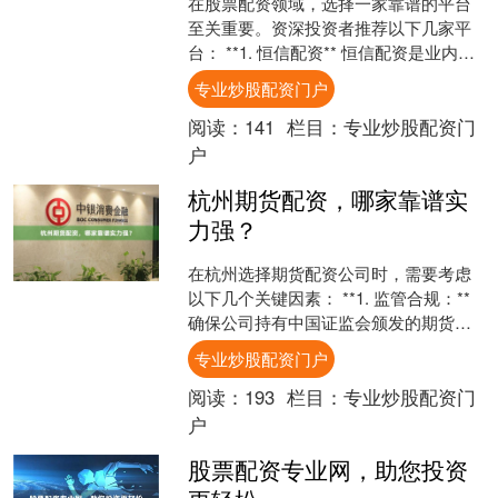
在股票配资领域，选择一家靠谱的平台
至关重要。资深投资者推荐以下几家平
台： **1. 恒信配资** 恒信配资是业内领
先的配资平台，拥有多年运营经验和良
专业炒股配资门户
好的口碑。平....
阅读：
141
栏目：
专业炒股配资门
户
杭州期货配资，哪家靠谱实
力强？
在杭州选择期货配资公司时，需要考虑
以下几个关键因素： **1. 监管合规：**
确保公司持有中国证监会颁发的期货经
营许可证，并接受监管。 **2. 资金实
专业炒股配资门户
力：**....
阅读：
193
栏目：
专业炒股配资门
户
股票配资专业网，助您投资